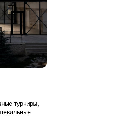
вные турниры,
нцевальные