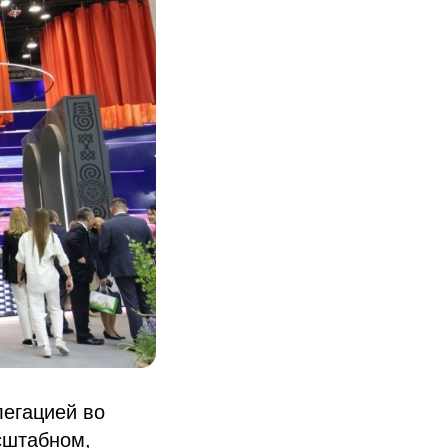
егацией во
сштабном,