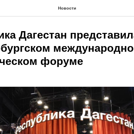
Новости
ика Дагестан представил
рбургском международн
ческом форуме