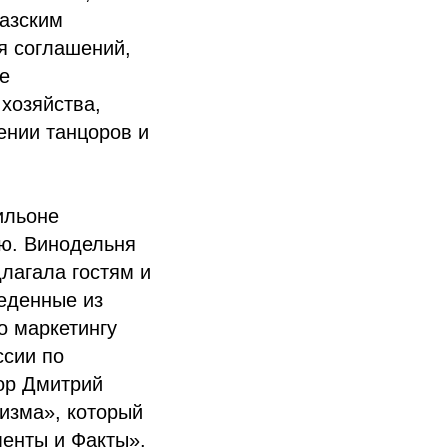
казским
я соглашений,
е
 хозяйства,
ении танцоров и
ильоне
ию. Винодельня
лагала гостям и
веденные из
о маркетингу
ссии по
ор Дмитрий
ризма», который
менты и Факты».