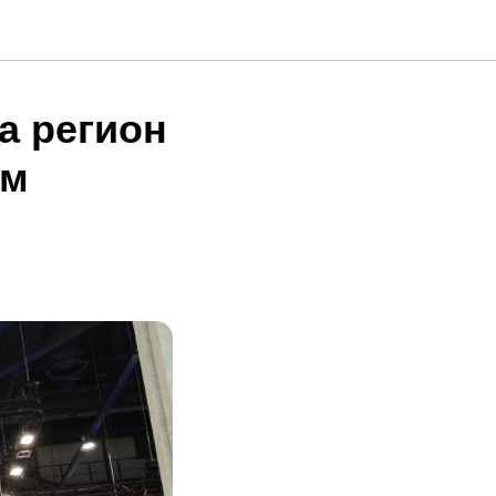
а регион
ом