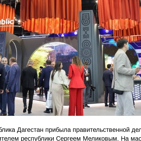
лика Дагестан прибыла правительственной дел
дителем республики Сергеем Меликовым. На ма