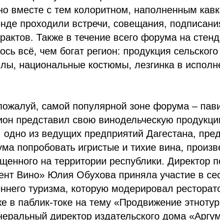
но вместе с тем колоритном, наполненным кав
нде проходили встречи, совещания, подписани
рактов. Также в течение всего форума на стенд
сь всё, чем богат регион: продукция сельского
лы, национальные костюмы, лезгинка в исполн
 пожалуй, самой популярной зоне форума – пав
гион представил свою винодельческую продукц
 одно из ведущих предприятий Дагестана, пред
ма попробовать игристые и тихие вина, произ
щенного на территории республики. Директор п
ент Вино» Юлия Обухова приняла участие в се
ннего туризма, которую модерировал ресторат
же в паблик-токе на тему «Продвижение этноту
неральный директор издательского дома «Аргу