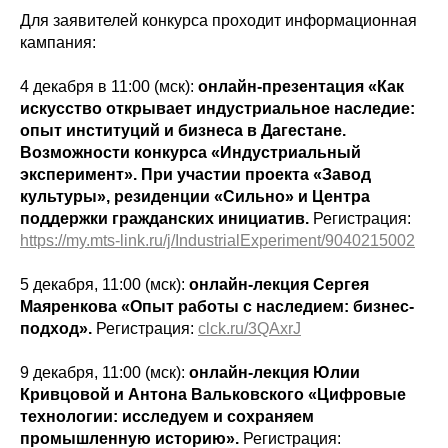
Для заявителей конкурса проходит информационная
кампания:
4 декабря в 11:00 (мск):
онлайн-презентация «Как
искусство открывает индустриальное наследие:
опыт институций и бизнеса в Дагестане.
Возможности конкурса «Индустриальный
эксперимент». При участии проекта «Завод
культуры», резиденции «Сильно» и Центра
поддержки гражданских инициатив.
Регистрация:
https://my.mts-link.ru/j/IndustrialExperiment/9040215002
5 декабря, 11:00 (мск):
онлайн-лекция Сергея
Маяренкова «Опыт работы с наследием: бизнес-
подход».
Регистрация:
clck.ru/3QAxrJ
9 декабря, 11:00 (мск):
онлайн-лекция Юлии
Кривцовой и Антона Вальковского «Цифровые
технологии: исследуем и сохраняем
промышленную историю».
Регистрация: