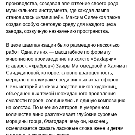
производства, создавая впечатление своего рода
музыкального инструмента, где каждая лампа
становилась «клавишей». Максим Силенков также
создал особую световую среду для каждого цеха
завода, созвучную назначению пространства.
В цехе шампанизации было размещено несколько
работ. Одна из них — масштабное по формату
живописное произведение на холсте «БахIарчи»
(с аварск. «храбрец») Заиры Магомедовой и Халимат
Саидудиновой, которое, словно драгоценность,
мерцало в полумраке среди винных акратофоров.
Семь историй из жизни родственников художниц,
объединенных темой неожиданного проявления
смелости героев, соединились в единую композицию
на холстах. По мнению а
второв,
в умеренном
количестве вино разглаживает глубокие суровые
морщины горца, благодаря чему он, наконец,
осмеливается сказать ласковые слова жене и детям