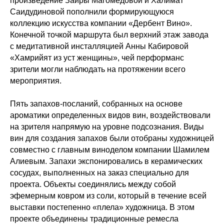
произведение Заиры Магомедовой и Халимат
Саидудиновой пополнили формирующуюся
коллекцию искусства компании «Дербент Вино».
Конечной точкой маршрута был верхний этаж завода
с медитативной инсталляцией Анны Кабировой
«Хамрийят из уст женщины», чей перформанс
зрители могли наблюдать на протяжении всего
мероприятия.
Пять запахов-посланий, собранных на основе
ароматики определенных видов вин, воздействовали
на зрителя напрямую на уровне подсознания. Виды
вин для создания запахов были отобраны художницей
совместно с главным виноделом компании Шамилем
Алиевым. Запахи экспонировались в керамических
сосудах, выполненных на заказ специально для
проекта. Объекты соединялись между собой
эфемерным ковром из соли, который в течение всей
выставки постепенно «плела» художница. В этом
проекте объединены традиционные ремесла