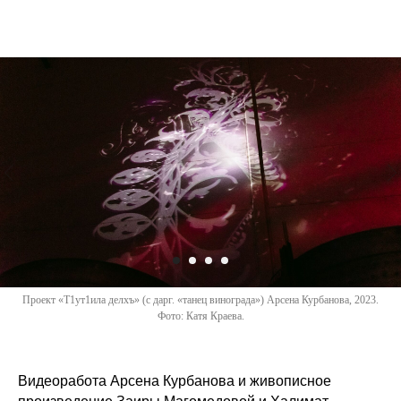
Проект «Т1ут1ила делхъ» (с дарг. «танец винограда») Арсена Курбанова, 2023.
Фото: Катя Краева.
Видеоработа Арсена Курбанова и живописное