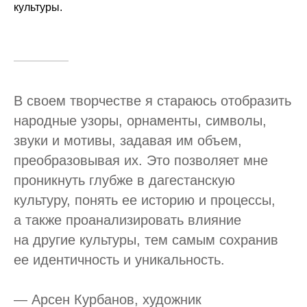
культуры.
О проекте
Проект родом из Дербента, который
исследует и создает культурный ландшафт
республики Дагестан сегодня.
В своем творчестве я стараюсь отобразить
народные узоры, орнаменты, символы,
звуки и мотивы, задавая им объем,
преобразовывая их. Это позволяет мне
Мы в соцсетях
проникнуть глубже в дагестанскую
телеграм
дзен
vk
культуру, понять ее историю и процессы,
а также проанализировать влияние
Узнавайте первыми о
событиях в рассылке
на другие культуры, тем самым сохранив
подписаться
ее идентичность и уникальность.
—
Арсен Курбанов
, художник