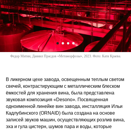
Федор Митин, Даниил Прасдов «Метаморфозы», 2023. Фото: Катя Краева.
В ликерном цехе завода, освещенным теплым светом
свечей, контрастирующим с металлическим блеском
ёмкостей для хранения вина, была представлена
звуковая композиция «Desono». Посвященная
одноименной линейке вин завода, инсталляция Ильи
Кадлубинского (ORNAID) была создана на основе
записей звуков машин, осуществляющих розлив вина,
эха и гула цистерн, шумов пара и воды, которые