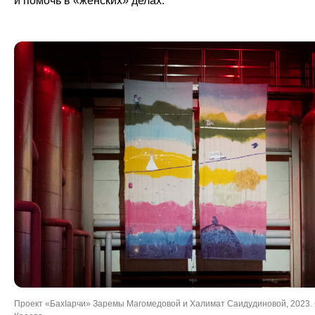
и помочь в «женских» делах.
Проект «БахIарчи» Заремы Магомедовой и Халимат Саидудиновой, 2023. 